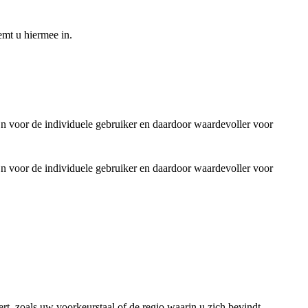
emt u hiermee in.
jn voor de individuele gebruiker en daardoor waardevoller voor
jn voor de individuele gebruiker en daardoor waardevoller voor
rt, zoals uw voorkeurstaal of de regio waarin u zich bevindt.