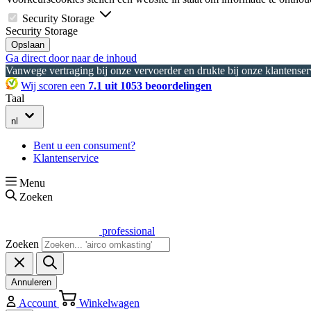
Security Storage
Security Storage
Opslaan
Ga direct door naar de inhoud
Vanwege vertraging bij onze vervoerder en drukte bij onze klantenserv
Wij scoren een
7.1 uit 1053 beoordelingen
Taal
nl
Bent u een consument?
Klantenservice
Menu
Zoeken
professional
Zoeken
Annuleren
Account
Winkelwagen