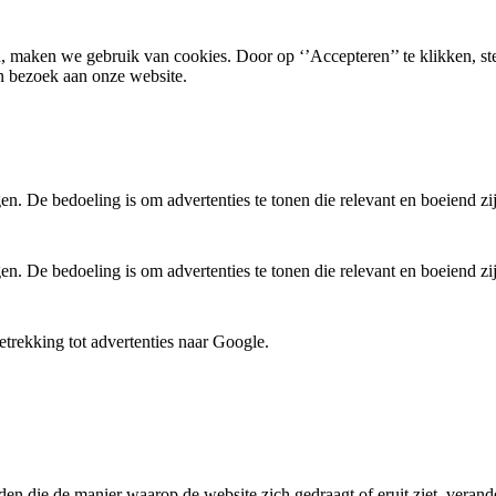
, maken we gebruik van cookies. Door op ‘’Accepteren’’ te klikken, st
n bezoek aan onze website.
. De bedoeling is om advertenties te tonen die relevant en boeiend zi
. De bedoeling is om advertenties te tonen die relevant en boeiend zi
trekking tot advertenties naar Google.
den die de manier waarop de website zich gedraagt of eruit ziet, verande