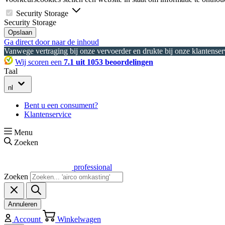
Security Storage
Security Storage
Opslaan
Ga direct door naar de inhoud
Vanwege vertraging bij onze vervoerder en drukte bij onze klantenserv
Wij scoren een
7.1 uit 1053 beoordelingen
Taal
nl
Bent u een consument?
Klantenservice
Menu
Zoeken
professional
Zoeken
Annuleren
Account
Winkelwagen