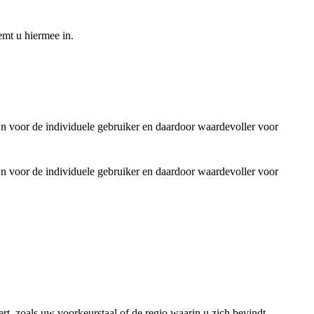
emt u hiermee in.
jn voor de individuele gebruiker en daardoor waardevoller voor
jn voor de individuele gebruiker en daardoor waardevoller voor
rt, zoals uw voorkeurstaal of de regio waarin u zich bevindt.