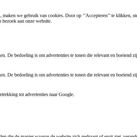
, maken we gebruik van cookies. Door op ‘’Accepteren’’ te klikken, st
n bezoek aan onze website.
. De bedoeling is om advertenties te tonen die relevant en boeiend zi
. De bedoeling is om advertenties te tonen die relevant en boeiend zi
trekking tot advertenties naar Google.
den die de manier waarop de website zich gedraagt of eruit ziet, verande