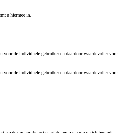
emt u hiermee in.
jn voor de individuele gebruiker en daardoor waardevoller voor
jn voor de individuele gebruiker en daardoor waardevoller voor
rt, zoals uw voorkeurstaal of de regio waarin u zich bevindt.