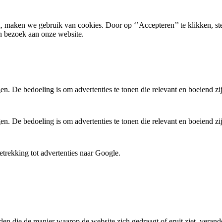
, maken we gebruik van cookies. Door op ‘’Accepteren’’ te klikken, st
n bezoek aan onze website.
. De bedoeling is om advertenties te tonen die relevant en boeiend zi
. De bedoeling is om advertenties te tonen die relevant en boeiend zi
trekking tot advertenties naar Google.
den die de manier waarop de website zich gedraagt of eruit ziet, verande