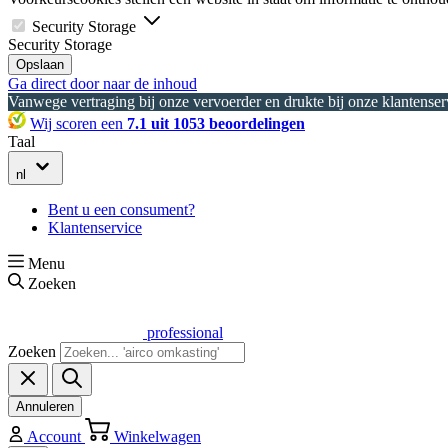
Security Storage
Security Storage
Opslaan
Ga direct door naar de inhoud
Vanwege vertraging bij onze vervoerder en drukte bij onze klantenserv
Wij scoren een
7.1 uit 1053 beoordelingen
Taal
nl
Bent u een consument?
Klantenservice
Menu
Zoeken
professional
Zoeken
Annuleren
Account
Winkelwagen