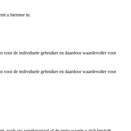
emt u hiermee in.
jn voor de individuele gebruiker en daardoor waardevoller voor
jn voor de individuele gebruiker en daardoor waardevoller voor
rt, zoals uw voorkeurstaal of de regio waarin u zich bevindt.