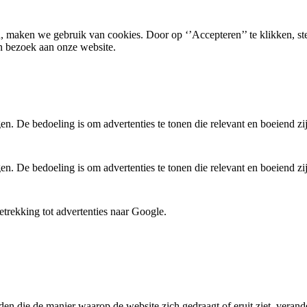
, maken we gebruik van cookies. Door op ‘’Accepteren’’ te klikken, st
n bezoek aan onze website.
. De bedoeling is om advertenties te tonen die relevant en boeiend zi
. De bedoeling is om advertenties te tonen die relevant en boeiend zi
trekking tot advertenties naar Google.
den die de manier waarop de website zich gedraagt of eruit ziet, verande