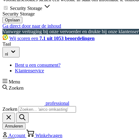
Security Storage
Security Storage
Opslaan
Ga direct door naar de inhoud
Vanwege vertraging bij onze vervoerder en drukte bij onze klantenserv
Wij scoren een
7.1 uit 1053 beoordelingen
Taal
nl
Bent u een consument?
Klantenservice
Menu
Zoeken
professional
Zoeken
Annuleren
Account
Winkelwagen