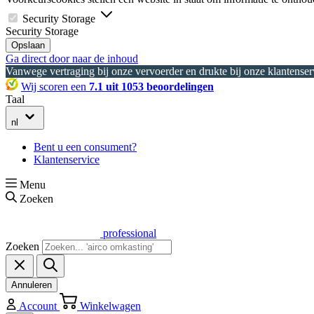
Security Storage
Security Storage
Opslaan
Ga direct door naar de inhoud
Vanwege vertraging bij onze vervoerder en drukte bij onze klantenserv
Wij scoren een
7.1 uit 1053 beoordelingen
Taal
nl
Bent u een consument?
Klantenservice
Menu
Zoeken
professional
Zoeken
Annuleren
Account
Winkelwagen