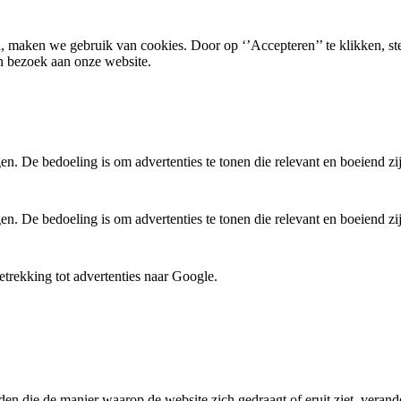
, maken we gebruik van cookies. Door op ‘’Accepteren’’ te klikken, st
n bezoek aan onze website.
. De bedoeling is om advertenties te tonen die relevant en boeiend zi
. De bedoeling is om advertenties te tonen die relevant en boeiend zi
trekking tot advertenties naar Google.
den die de manier waarop de website zich gedraagt of eruit ziet, verande